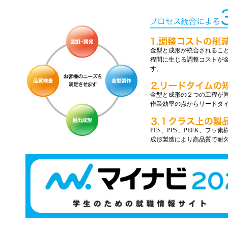
金型と成形が統合されること
程間に生じる調整コストが金
す。
金型と成形の２つの工程が
作業効率の点からリードタ
PES、PPS、PEEK、フ
成形製造により高品質で耐