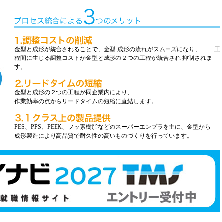
金型と成形が統合されることで、金型-
成形の流れがスムーズになり、 工
程間に生じる調整コストが金型と成形の２つの工程が統合され 抑制されま
す。
金型と成形の２つの工程が同企業内により、
作業効率の点からリードタイムの短縮に直結します。
PES、PPS、PEEK、フッ素樹脂などのスーパーエンプラを主に、金型から
成形製造により高品質で耐久性の高いものづくりを行っています。