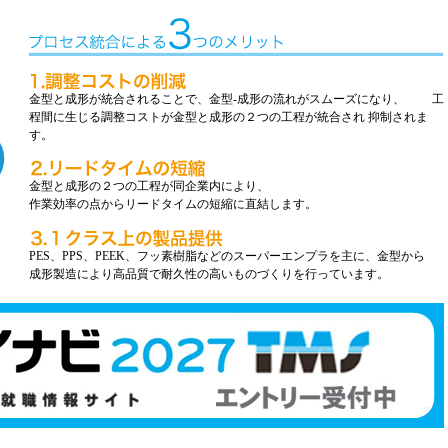
金型と成形が統合されることで、金型-
成形の流れがスムーズになり、 工
程間に生じる調整コストが金型と成形の２つの工程が統合され 抑制されま
す。
金型と成形の２つの工程が同企業内により、
作業効率の点からリードタイムの短縮に直結します。
PES、PPS、PEEK、フッ素樹脂などのスーパーエンプラを主に、金型から
成形製造により高品質で耐久性の高いものづくりを行っています。